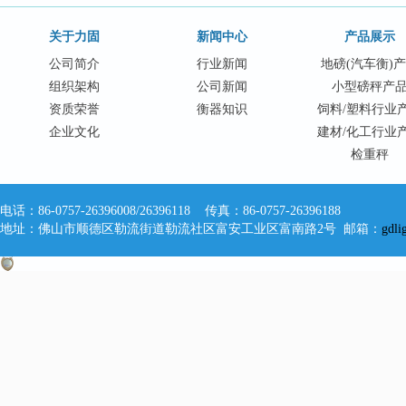
关于力固
新闻中心
产品展示
公司简介
行业新闻
地磅(汽车衡)
组织架构
公司新闻
小型磅秤产
资质荣誉
衡器知识
饲料/塑料行业
企业文化
建材/化工行业
检重秤
电话：86-0757-26396008/26396118 传真：86-0757-26396188
地址：佛山市顺德区勒流街道勒流社区富安工业区富南路2号 邮箱：
gdl