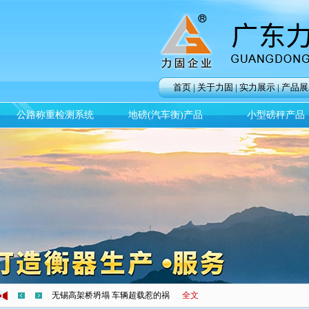
首页
|
关于力固
|
实力展示
|
产品展
公路称重检测系统
地磅(汽车衡)产品
小型磅秤产品
力固衡器：大桥垮塌和超载到底有什么联系？
全文
无锡高架桥坍塌 车辆超载惹的祸
全文