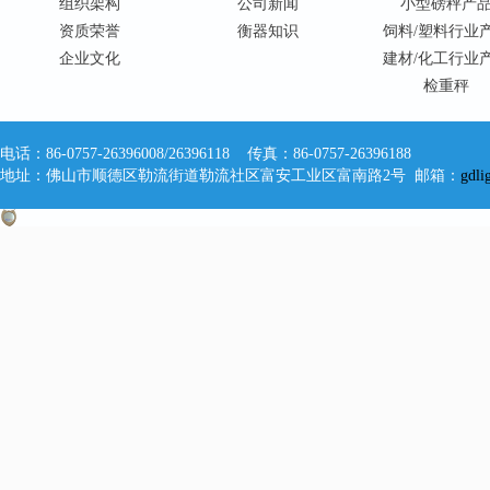
组织架构
公司新闻
小型磅秤产
资质荣誉
衡器知识
饲料/塑料行业
企业文化
建材/化工行业
检重秤
电话：86-0757-26396008/26396118 传真：86-0757-26396188
地址：佛山市顺德区勒流街道勒流社区富安工业区富南路2号 邮箱：
gdl