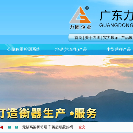
首页
|
关于力固
|
实力展示
|
产品展
公路称重检测系统
地磅(汽车衡)产品
小型磅秤产品
力固衡器：大桥垮塌和超载到底有什么联系？
全文
无锡高架桥坍塌 车辆超载惹的祸
全文