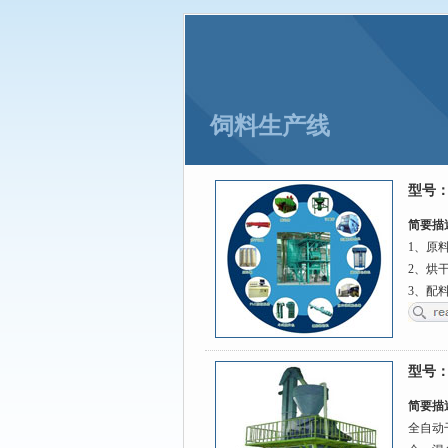
力固衡器：不要因为混凝土涨价而
力固衡器：大桥垮塌和超载到底有
饲料生产线
型号
简要描
1、原
2、烘
3、配
型号
简要描
全自动