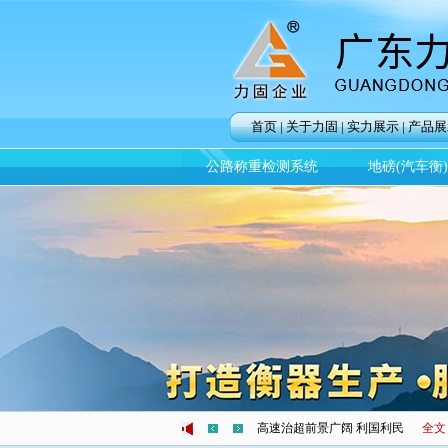
首页
|
关于力固
|
实力展示
|
产品展
公路称重检测系统
地磅(汽车衡
无锡高架桥坍塌 车辆超载惹的祸
高速治超前景广阔 利国利民
全文