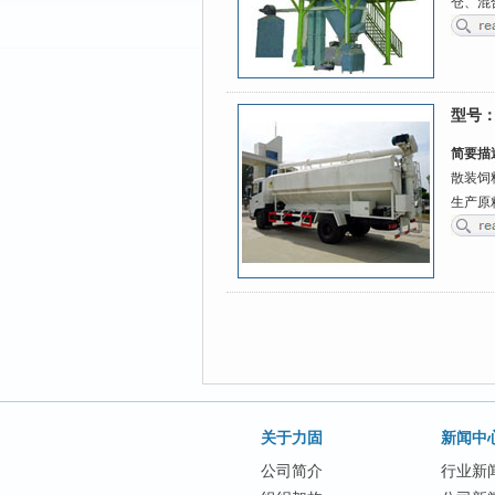
仓、混
型号
简要描
散装饲
生产原
关于力固
新闻中
公司简介
行业新