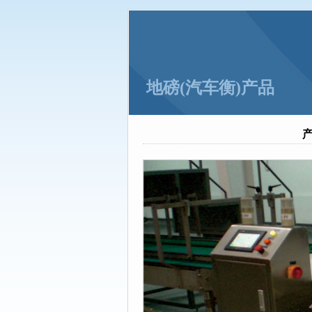
力固衡器：不要因为混凝土涨价而
力固衡器：大桥垮塌和超载到底有
地磅(汽车衡)产品