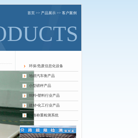
首页
>>
产品展示
>> 客户案例
ODUCTS
环保/危废信息化设备
地磅汽车衡产品
小型磅秤产品
饲料•塑料行业产品
建材•化工行业产品
公路称重检测系统