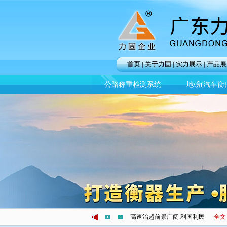
首页
|
关于力固
|
实力展示
|
产品展
公路称重检测系统
地磅(汽车衡
无锡高架桥坍塌 车辆超载惹的祸
高速治超前景广阔 利国利民
全文