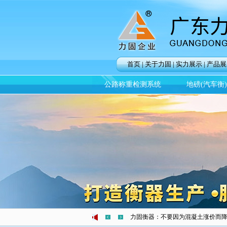
首页
|
关于力固
|
实力展示
|
产品展
公路称重检测系统
地磅(汽车衡
高速治超前景广阔 利国利民
全文
力固衡器：不要因为混凝土涨价而