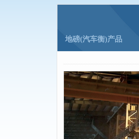
力固衡器：大桥垮塌和超载到底有
无锡高架桥坍塌 车辆超载惹的祸
地磅(汽车衡)产品