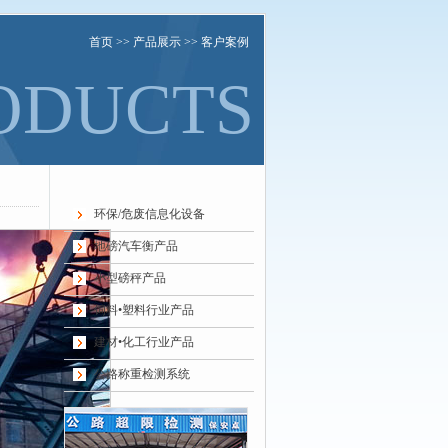
首页
>>
产品展示
>> 客户案例
ODUCTS
环保/危废信息化设备
地磅汽车衡产品
小型磅秤产品
饲料•塑料行业产品
建材•化工行业产品
公路称重检测系统