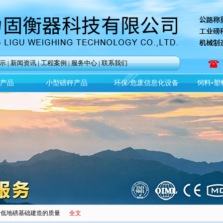
示
|
新闻资讯
|
工程案例
|
服务中心
|
联系我们
)产品
小型磅秤产品
环保/危废信息化设备
饲料•塑
降低地磅基础建造的质量
全文