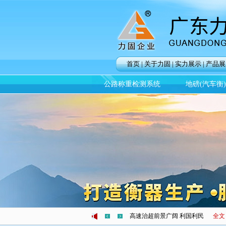
首页
|
关于力固
|
实力展示
|
产品展
公路称重检测系统
地磅(汽车衡
无锡高架桥坍塌 车辆超载惹的祸
高速治超前景广阔 利国利民
全文