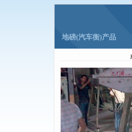
力固衡器：不要因为混凝土涨价而
力固衡器：大桥垮塌和超载到底有
地磅(汽车衡)产品